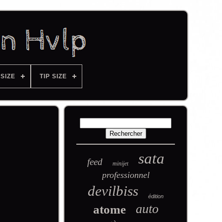
SIZE
TIP SIZE
sata
feed
minijet
professionnel
devilbiss
édition
auto
atome