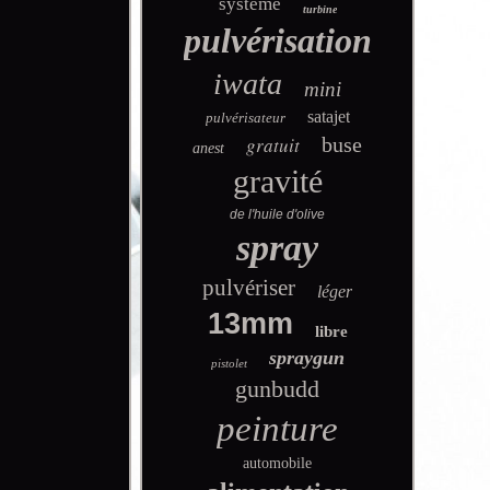
système
turbine
pulvérisation
iwata
mini
satajet
pulvérisateur
gratuit
buse
anest
gravité
de l'huile d'olive
spray
pulvériser
léger
13mm
libre
spraygun
pistolet
gunbudd
peinture
automobile