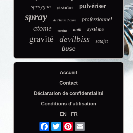
pulvériser
spraygun
pistolet
spray
professionnel
de l'huile d'olive
atome
système
outil
turbine
gravité
devilbiss
satajet
buse
Accueil
Contact
Déclaration de confidentialité
Conditions d'utilisation
EN
FR