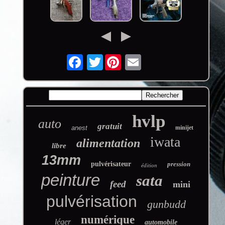
Twitter
hvlp
auto
gratuit
anest
minijet
iwata
alimentation
libre
13mm
pulvérisateur
pression
édition
peinture
sata
feed
mini
pulvérisation
gunbudd
numérique
léger
automobile