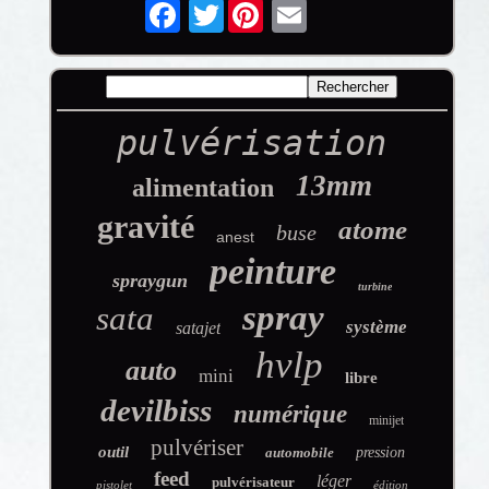
Twitter
pulvérisation
13mm
alimentation
gravité
atome
buse
anest
peinture
spraygun
turbine
spray
sata
système
satajet
hvlp
auto
mini
libre
devilbiss
numérique
minijet
pulvériser
outil
automobile
pression
feed
léger
pulvérisateur
pistolet
édition