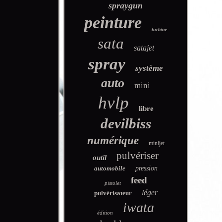
spraygun
peinture
turbine
sata
satajet
spray
système
auto
mini
hvlp
libre
devilbiss
numérique
minijet
pulvériser
outil
automobile
pression
feed
pistolet
léger
pulvérisateur
iwata
édition