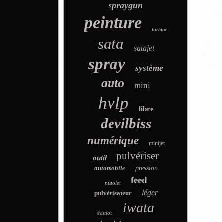
spraygun
peinture
turbine
sata
satajet
spray
système
auto
mini
hvlp
libre
devilbiss
numérique
minijet
pulvériser
outil
automobile
pression
feed
pistolet
léger
pulvérisateur
iwata
édition