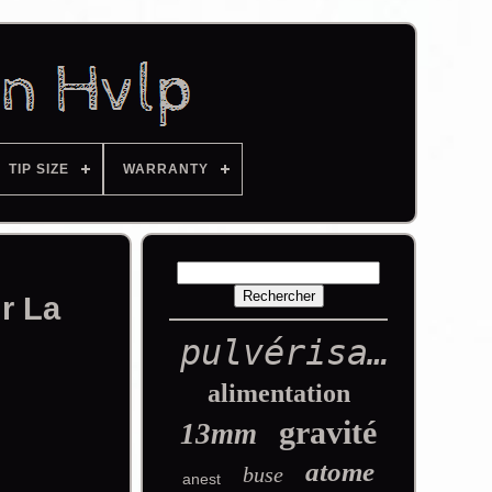
TIP SIZE
WARRANTY
r La
pulvérisation
alimentation
gravité
13mm
atome
buse
anest