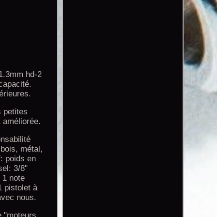
. 1.3mm hd-2
capacité.
érieures.
 petites
t améliorée.
nsabilité
bois, métal,
f: poids en
el: 3/8"
: 1 note
 pistolet à
 avec nous.
ie "moteurs