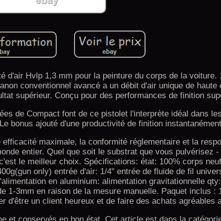
té d'air Hvlp 1,3 mm pour la peinture du corps de la voiture
 canon conventionnel avancé a un débit d'air unique de haute 
ultat supérieur. Conçu pour des performances de finition sup
es de Compact font de ce pistolet l'interprète idéal dans les
 Le bonus ajouté d'une productivité de finition instantanémen
efficacité maximale, la conformité réglementaire et la respo
nde entier. Quel que soit le substrat que vous pulvérisez - 
 c'est le meilleur choix. Spécifications: état: 100% corps neu
0g(gun only) entrée d'air: 1/4" entrée de fluide de fil univers
d'alimentation en aluminium: alimentation gravitationnelle qty
 de 1-3mm en raison de la mesure manuelle. Paquet inclus : 1
er d'être un client heureux et de faire des achats agréables
ine et conservés en bon état. Cet article est dans la catégor