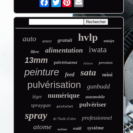
hvlp
auto
gratuit
anest
minijet
iwata
alimentation
libre
13mm
pulvérisateur
pression
édition
peinture
sata
feed
mini
pulvérisation
gunbudd
numérique
léger
automobile
pulvériser
spraygun
pistolet
spray
professionnel
de l'huile d'olive
atome
système
outil
turbine