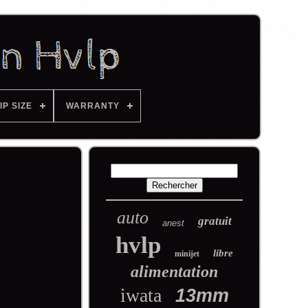
IP SIZE
WARRANTY
auto
gratuit
anest
hvlp
libre
minijet
alimentation
iwata
13mm