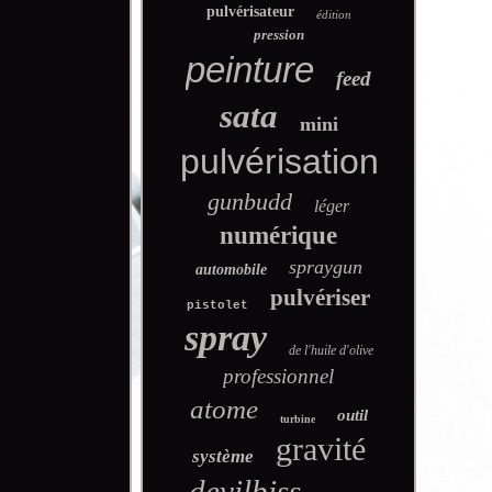
pulvérisateur
édition
pression
peinture
feed
sata
mini
pulvérisation
gunbudd
léger
numérique
spraygun
automobile
pulvériser
pistolet
spray
de l'huile d'olive
professionnel
atome
outil
turbine
gravité
système
devilbiss