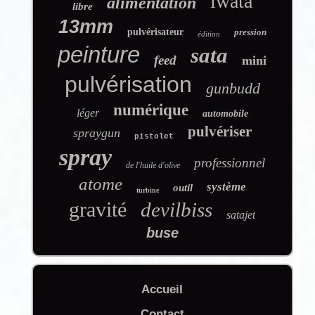
iwata
alimentation
libre
13mm
pulvérisateur
pression
édition
peinture
sata
feed
mini
pulvérisation
gunbudd
numérique
léger
automobile
pulvériser
spraygun
pistolet
spray
professionnel
de l'huile d'olive
atome
système
outil
turbine
gravité
devilbiss
satajet
buse
Accueil
Contact