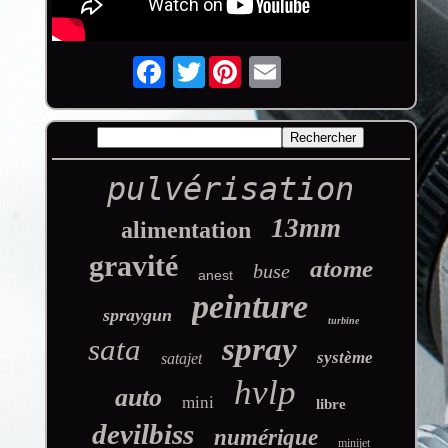
Twitter
pulvérisation
13mm
alimentation
gravité
atome
buse
anest
peinture
spraygun
turbine
spray
sata
système
satajet
hvlp
auto
mini
libre
devilbiss
numérique
minijet