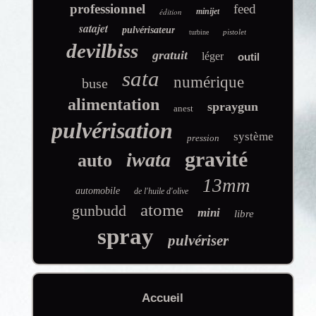
professionnel
feed
édition
minijet
satajet
pulvérisateur
pistolet
turbine
devilbiss
gratuit
léger
outil
sata
numérique
buse
alimentation
spraygun
anest
pulvérisation
système
pression
gravité
iwata
auto
13mm
automobile
de l'huile d'olive
atome
gunbudd
mini
libre
spray
pulvériser
Accueil