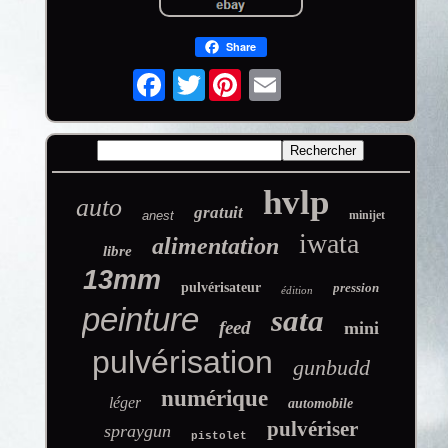
Share
Twitter
hvlp
auto
gratuit
anest
minijet
iwata
alimentation
libre
13mm
pulvérisateur
pression
édition
peinture
sata
feed
mini
pulvérisation
gunbudd
numérique
léger
automobile
pulvériser
spraygun
pistolet