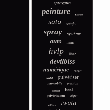
spraygun
peinture
turbine
sata
satajet
spray
système
auto
mini
hvlp
libre
devilbiss
numérique
minijet
pulvériser
outil
automobile
pression
feed
pistolet
léger
pulvérisateur
iwata
édition