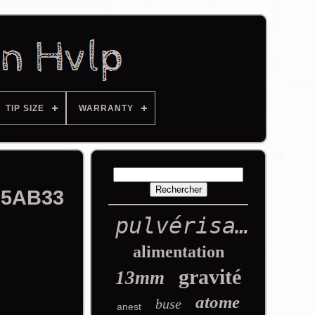
TIP SIZE
WARRANTY
é 5AB33
pulvérisation
alimentation
gravité
13mm
atome
buse
anest