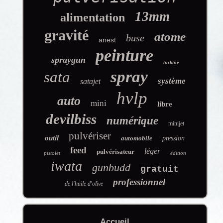
13mm
alimentation
gravité
atome
buse
anest
peinture
spraygun
turbine
spray
sata
système
satajet
hvlp
auto
mini
libre
devilbiss
numérique
minijet
pulvériser
outil
automobile
pression
feed
léger
pulvérisateur
pistolet
édition
iwata
gunbudd
gratuit
professionnel
de l'huile d'olive
Accueil