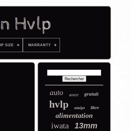
IP SIZE
WARRANTY
auto
gratuit
anest
hvlp
libre
minijet
alimentation
iwata
13mm