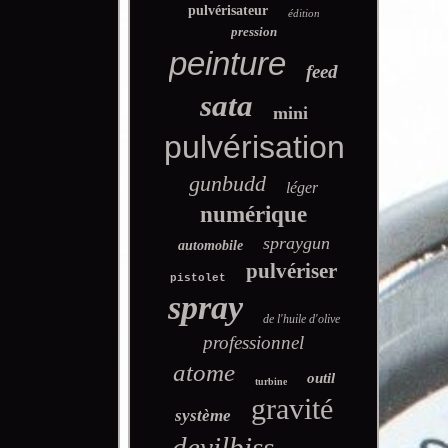
pulvérisateur
édition
pression
peinture
feed
sata
mini
pulvérisation
gunbudd
léger
numérique
spraygun
automobile
pulvériser
pistolet
spray
de l'huile d'olive
professionnel
atome
outil
turbine
gravité
système
devilbiss