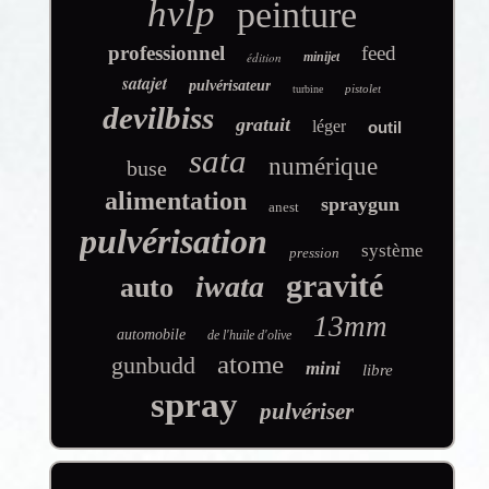
hvlp
peinture
professionnel
feed
édition
minijet
satajet
pulvérisateur
pistolet
turbine
devilbiss
gratuit
léger
outil
sata
numérique
buse
alimentation
spraygun
anest
pulvérisation
système
pression
gravité
iwata
auto
13mm
automobile
de l'huile d'olive
atome
gunbudd
mini
libre
spray
pulvériser