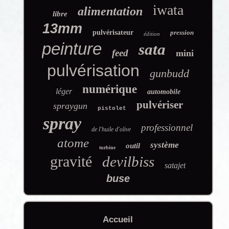
iwata
alimentation
libre
13mm
pulvérisateur
pression
édition
peinture
sata
feed
mini
pulvérisation
gunbudd
numérique
léger
automobile
pulvériser
spraygun
pistolet
spray
professionnel
de l'huile d'olive
atome
système
outil
turbine
gravité
devilbiss
satajet
buse
Accueil