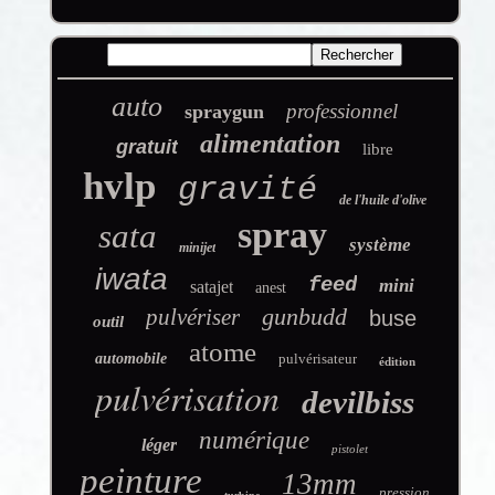
auto
professionnel
spraygun
alimentation
gratuit
libre
hvlp
gravité
de l'huile d'olive
spray
sata
système
minijet
iwata
feed
mini
satajet
anest
gunbudd
pulvériser
buse
outil
atome
automobile
pulvérisateur
édition
pulvérisation
devilbiss
numérique
léger
pistolet
peinture
13mm
pression