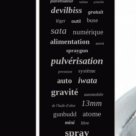
pulvérisateur
pistolet
turbine
devilbiss
gratuit
buse
léger
outil
sata
numérique
alimentation
anest
spraygun
pulvérisation
système
pression
iwata
auto
gravité
automobile
13mm
de l'huile d'olive
atome
gunbudd
mini
libre
spray