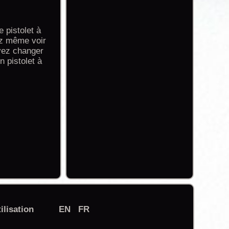
 pistolet à
vez même voir
uvez changer
 pistolet à
ilisation
EN
FR