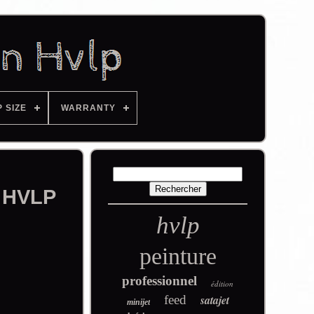
P SIZE
WARRANTY
0 HVLP
hvlp
peinture
professionnel
édition
feed
satajet
minijet