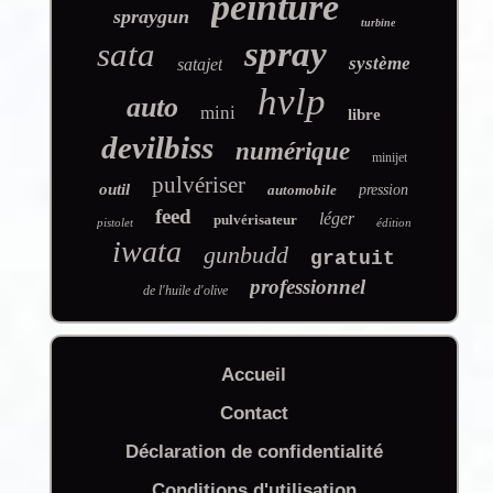
peinture
spraygun
turbine
spray
sata
système
satajet
hvlp
auto
mini
libre
devilbiss
numérique
minijet
pulvériser
outil
automobile
pression
feed
léger
pulvérisateur
pistolet
édition
iwata
gunbudd
gratuit
professionnel
de l'huile d'olive
Accueil
Contact
Déclaration de confidentialité
Conditions d'utilisation