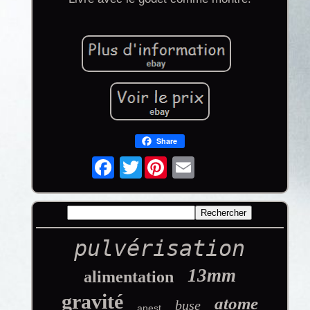
Share
Twitter
pulvérisation
13mm
alimentation
gravité
atome
buse
anest