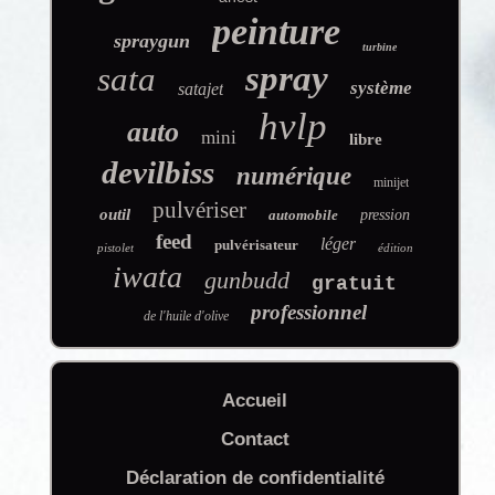
peinture
spraygun
turbine
spray
sata
système
satajet
hvlp
auto
mini
libre
devilbiss
numérique
minijet
pulvériser
outil
automobile
pression
feed
léger
pulvérisateur
pistolet
édition
iwata
gunbudd
gratuit
professionnel
de l'huile d'olive
Accueil
Contact
Déclaration de confidentialité