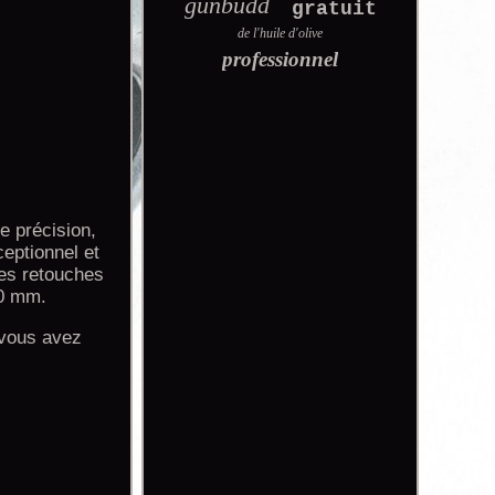
gunbudd
gratuit
de l'huile d'olive
professionnel
e précision,
ceptionnel et
tes retouches
,0 mm.
 vous avez