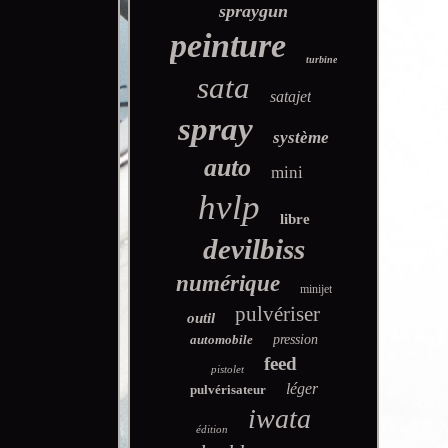
spraygun
peinture
turbine
sata
satajet
spray
système
auto
mini
hvlp
libre
devilbiss
numérique
minijet
pulvériser
outil
automobile
pression
feed
pistolet
léger
pulvérisateur
iwata
édition