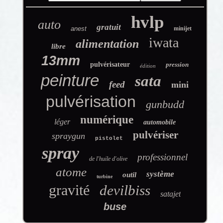
hvlp
auto
gratuit
anest
minijet
iwata
alimentation
libre
13mm
pulvérisateur
pression
édition
peinture
sata
feed
mini
pulvérisation
gunbudd
numérique
léger
automobile
pulvériser
spraygun
pistolet
spray
professionnel
de l'huile d'olive
atome
système
outil
turbine
gravité
devilbiss
satajet
buse