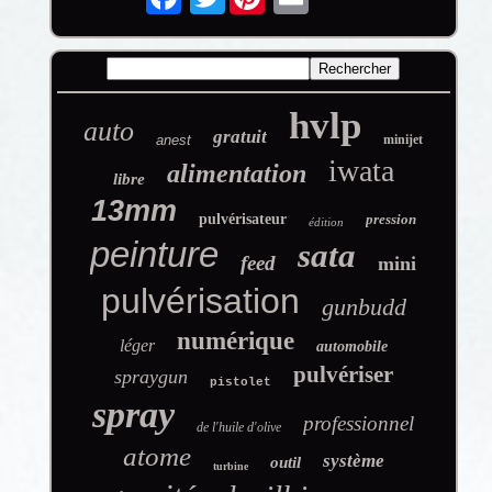
hvlp
auto
gratuit
anest
minijet
iwata
alimentation
libre
13mm
pulvérisateur
pression
édition
peinture
sata
feed
mini
pulvérisation
gunbudd
numérique
léger
automobile
pulvériser
spraygun
pistolet
spray
professionnel
de l'huile d'olive
atome
système
outil
turbine