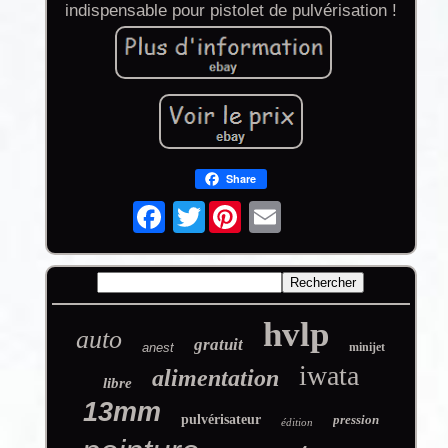
indispensable pour pistolet de pulvérisation !
Share
Twitter
hvlp
auto
gratuit
anest
minijet
iwata
alimentation
libre
13mm
pulvérisateur
pression
édition