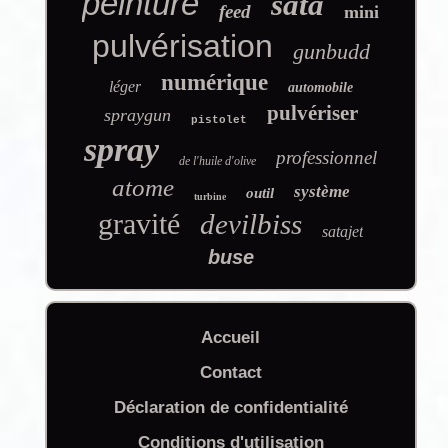
peinture
sata
feed
mini
pulvérisation
gunbudd
numérique
léger
automobile
pulvériser
spraygun
pistolet
spray
professionnel
de l'huile d'olive
atome
système
outil
turbine
gravité
devilbiss
satajet
buse
Accueil
Contact
Déclaration de confidentialité
Conditions d'utilisation