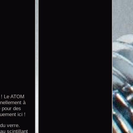
e ! Le ATOM
nnellement à
e pour des
uement ici !
 du verre.
au scintillant