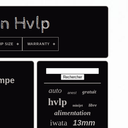
IP SIZE
WARRANTY
ampe
auto
gratuit
anest
hvlp
libre
minijet
alimentation
iwata
13mm