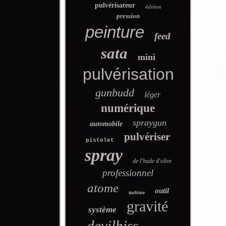
pulvérisateur
édition
pression
peinture
feed
sata
mini
pulvérisation
gunbudd
léger
numérique
spraygun
automobile
pulvériser
pistolet
spray
de l'huile d'olive
professionnel
atome
outil
turbine
gravité
système
devilbiss