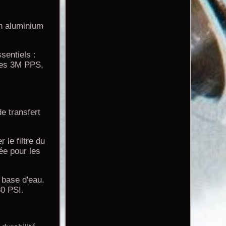
n aluminium
sentiels :
bles 3M PPS,
e transfert
 le filtre du
ée pour les
 base d'eau.
30 PSI.