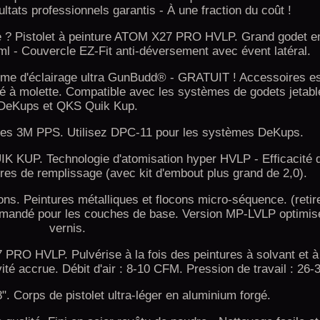
ltats professionnels garantis - À une fraction du coût !
e ? Pistolet à peinture ATOM X27 PRO HVLP. Grand godet e
ml - Couvercle EZ-Fit anti-déversement avec évent latéral.
ème d'éclairage ultra GunBudd® - GRATUIT ! Accessoires es
 clé à molette. Compatible avec les systèmes de godets jeta
DeKups et QKS Quik Kup.
mes 3M PPS. Utilisez DPC-11 pour les systèmes DeKups.
K KUP. Technologie d'atomisation hyper HVLP - Efficacité d
res de remplissage (avec kit d'embout plus grand de 2,0).
ons. Peintures métalliques et flocons micro-séquence. (retirer
mmandé pour les couches de base. Version MP-LVLP optimis
vernis.
7 PRO HVLP. Pulvérise à la fois des peintures à solvant et à
ité accrue. Débit d'air : 8-10 CFM. Pression de travail : 26-
,8". Corps de pistolet ultra-léger en aluminium forgé.