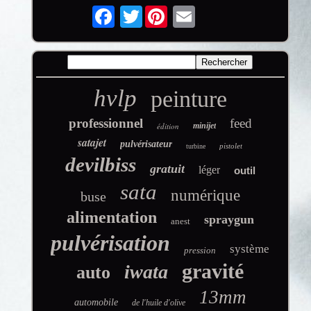
Twitter
hvlp
peinture
professionnel
feed
édition
minijet
satajet
pulvérisateur
pistolet
turbine
devilbiss
gratuit
léger
outil
sata
numérique
buse
alimentation
spraygun
anest
pulvérisation
système
pression
gravité
iwata
auto
13mm
automobile
de l'huile d'olive