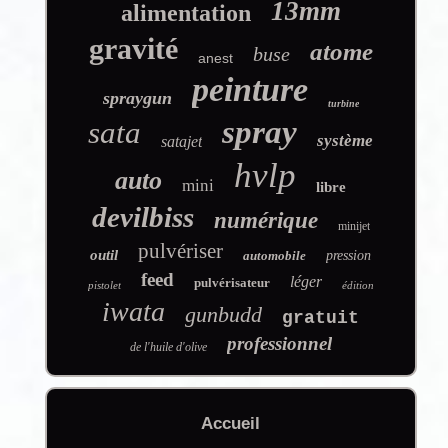
13mm
alimentation
gravité
atome
buse
anest
peinture
spraygun
turbine
spray
sata
système
satajet
hvlp
auto
mini
libre
devilbiss
numérique
minijet
pulvériser
outil
automobile
pression
feed
léger
pulvérisateur
pistolet
édition
iwata
gunbudd
gratuit
professionnel
de l'huile d'olive
Accueil