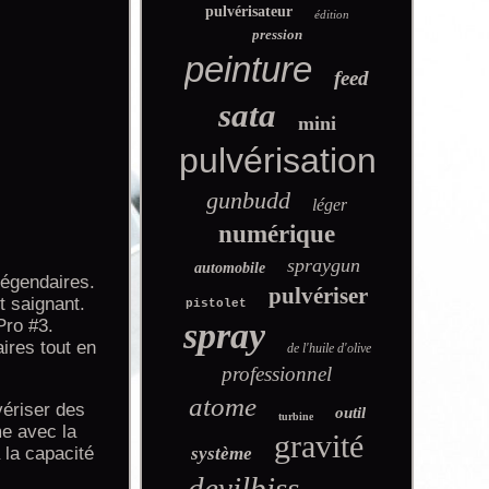
pulvérisateur
édition
pression
peinture
feed
sata
mini
pulvérisation
gunbudd
léger
numérique
spraygun
automobile
légendaires.
pulvériser
t saignant.
pistolet
Pro #3.
spray
ires tout en
de l'huile d'olive
professionnel
atome
vériser des
outil
turbine
me avec la
gravité
a la capacité
système
devilbiss