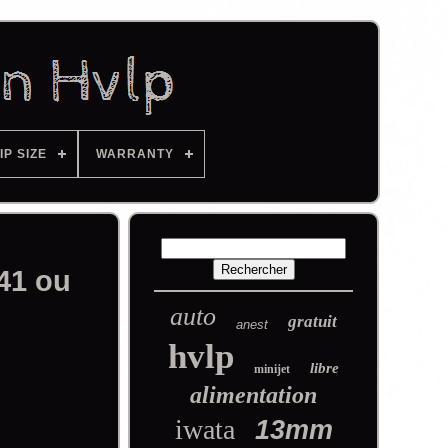
IP SIZE
WARRANTY
41 ou
auto
gratuit
anest
hvlp
libre
minijet
alimentation
iwata
13mm