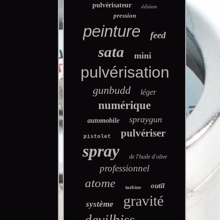
pulvérisateur
édition
pression
peinture
feed
sata
mini
pulvérisation
gunbudd
léger
numérique
spraygun
automobile
pulvériser
pistolet
spray
de l'huile d'olive
professionnel
atome
outil
turbine
gravité
système
devilbiss