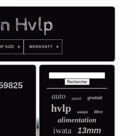
IP SIZE
WARRANTY
 59825
auto
gratuit
anest
hvlp
libre
minijet
alimentation
iwata
13mm