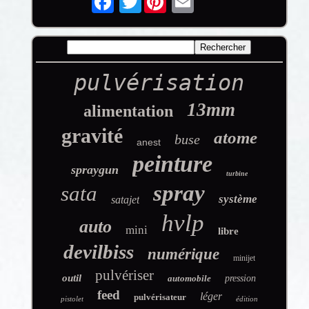
pulvérisation
13mm
alimentation
gravité
atome
buse
anest
peinture
spraygun
turbine
spray
sata
système
satajet
hvlp
auto
mini
libre
devilbiss
numérique
minijet
pulvériser
outil
automobile
pression
feed
léger
pulvérisateur
pistolet
édition