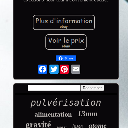
Share
Twitter
pulvérisation
13mm
alimentation
gravité
atome
buse
anest