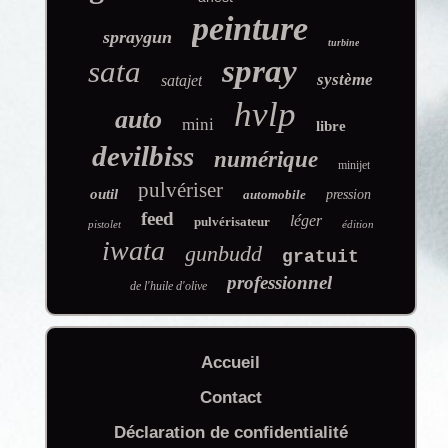
peinture
spraygun
turbine
spray
sata
système
satajet
hvlp
auto
mini
libre
devilbiss
numérique
minijet
pulvériser
outil
automobile
pression
feed
léger
pulvérisateur
pistolet
édition
iwata
gunbudd
gratuit
professionnel
de l'huile d'olive
Accueil
Contact
Déclaration de confidentialité