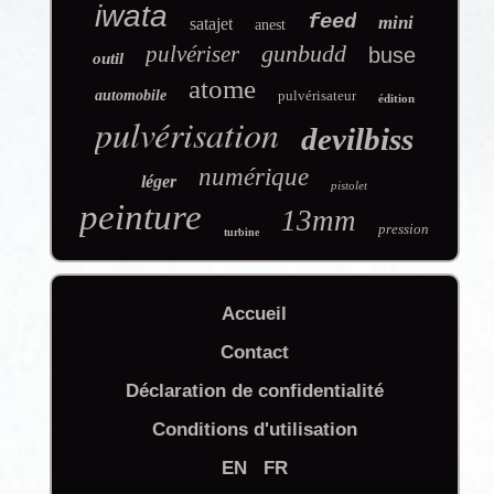
iwata
feed
mini
satajet
anest
gunbudd
pulvériser
buse
outil
atome
automobile
pulvérisateur
édition
pulvérisation
devilbiss
numérique
léger
pistolet
peinture
13mm
pression
turbine
Accueil
Contact
Déclaration de confidentialité
Conditions d'utilisation
EN
FR