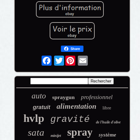
Share
Twitter
auto
professionnel
spraygun
alimentation
gratuit
libre
hvlp
gravité
de l'huile d'olive
spray
sata
système
minijet