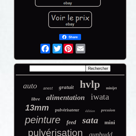
Share
Twitter
hvlp
auto
gratuit
anest
minijet
iwata
alimentation
libre
13mm
pulvérisateur
pression
édition
peinture
sata
feed
mini
pulvérisation
gunbudd