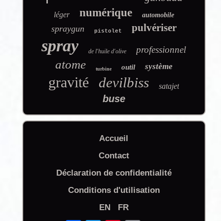
numérique
léger
automobile
pulvériser
spraygun
pistolet
spray
professionnel
de l'huile d'olive
atome
système
outil
turbine
gravité
devilbiss
satajet
buse
Accueil
Contact
Déclaration de confidentialité
Conditions d'utilisation
EN
FR