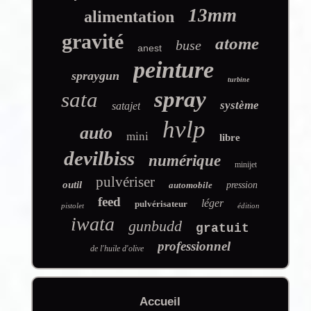
13mm
alimentation
gravité
atome
buse
anest
peinture
spraygun
turbine
spray
sata
système
satajet
hvlp
auto
mini
libre
devilbiss
numérique
minijet
pulvériser
outil
automobile
pression
feed
léger
pulvérisateur
pistolet
édition
iwata
gunbudd
gratuit
professionnel
de l'huile d'olive
Accueil