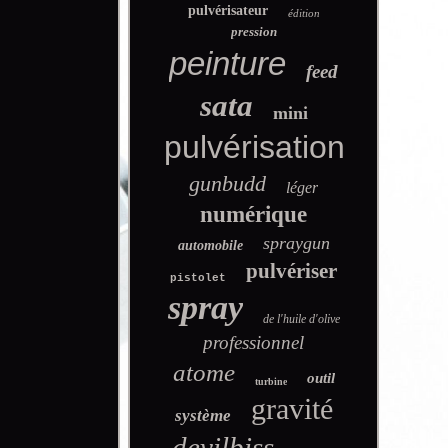
pulvérisateur
édition
pression
peinture
feed
sata
mini
pulvérisation
gunbudd
léger
numérique
spraygun
automobile
pulvériser
pistolet
spray
de l'huile d'olive
professionnel
atome
outil
turbine
gravité
système
devilbiss