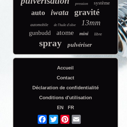
pulvérisation
système
pression
gravité
iwata
auto
13mm
automobile
de l'huile d'olive
atome
gunbudd
mini
libre
spray
pulvériser
Accueil
Contact
Déclaration de confidentialité
Conditions d'utilisation
EN
FR