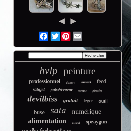
Twitter
hvlp
peinture
professionnel
feed
édition
minijet
satajet
pulvérisateur
pistolet
turbine
devilbiss
gratuit
léger
outil
sata
numérique
buse
alimentation
spraygun
anest