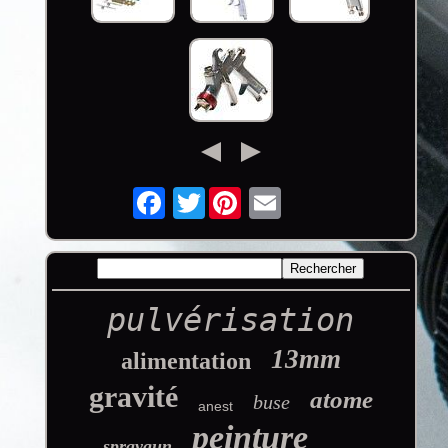
Twitter
pulvérisation
13mm
alimentation
gravité
atome
buse
anest
peinture
spraygun