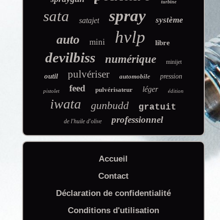
turbine
spray
sata
système
satajet
hvlp
auto
mini
libre
devilbiss
numérique
minijet
pulvériser
outil
automobile
pression
feed
léger
pulvérisateur
pistolet
édition
iwata
gunbudd
gratuit
professionnel
de l'huile d'olive
Accueil
Contact
Déclaration de confidentialité
Conditions d'utilisation