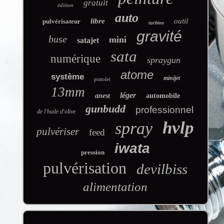
gratuit
édition
auto
libre
outil
pulvérisateur
turbine
gravité
buse
mini
satajet
sata
numérique
spraygun
atome
système
minijet
pistolet
13mm
léger
anest
automobile
gunbudd
professionnel
de l'huile d'olive
hvlp
spray
pulvériser
feed
iwata
pression
pulvérisation
devilbiss
alimentation