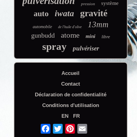
pulvérisation
système
pression
gravité
iwata
auto
13mm
automobile
de l'huile d'olive
atome
gunbudd
mini
libre
spray
pulvériser
Accueil
Contact
Déclaration de confidentialité
Conditions d'utilisation
EN
FR