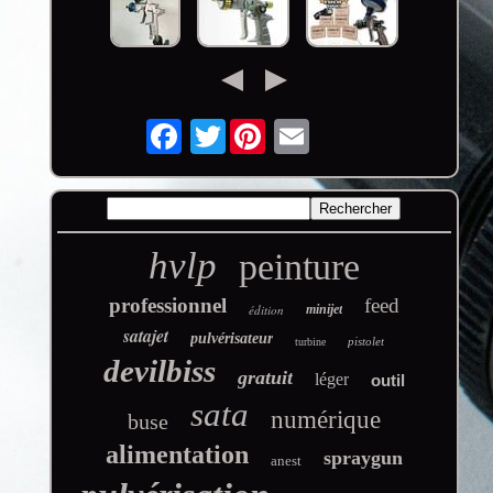
Twitter
hvlp
peinture
professionnel
feed
édition
minijet
satajet
pulvérisateur
pistolet
turbine
devilbiss
gratuit
léger
outil
sata
numérique
buse
alimentation
spraygun
anest