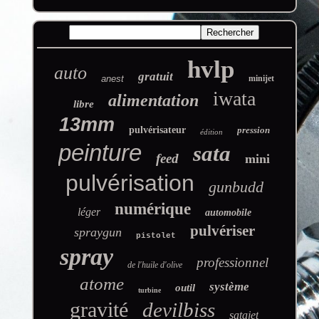
hvlp
auto
gratuit
anest
minijet
iwata
alimentation
libre
13mm
pulvérisateur
pression
édition
peinture
sata
feed
mini
pulvérisation
gunbudd
numérique
léger
automobile
pulvériser
spraygun
pistolet
spray
professionnel
de l'huile d'olive
atome
système
outil
turbine
gravité
devilbiss
satajet